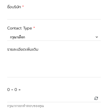
ชื่อบริษัท
Contact Type
กรุณาเลือก
รายละเอียดเพิ่มเติม
0 + 0 =
กรุณากรอกคำตอบของคุณ