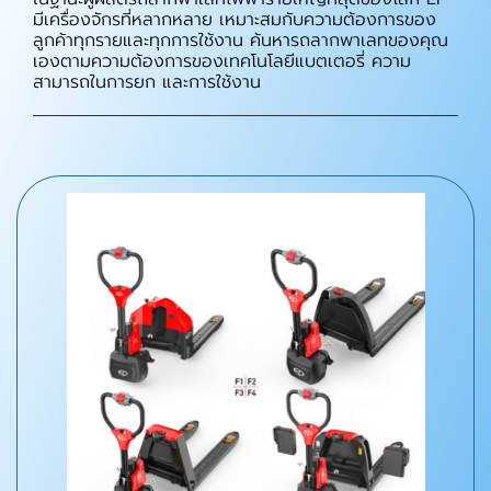
มีเครื่องจักรที่หลากหลาย เหมาะสมกับความต้องการของ
ลูกค้าทุกรายและทุกการใช้งาน ค้นหารถลากพาเลทของคุณ
เองตามความต้องการของเทคโนโลยีแบตเตอรี่ ความ
สามารถในการยก และการใช้งาน