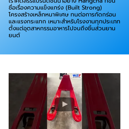
เราคัดสรรแบรนด์ชั้นนำอย่าง Hangcha ที่ขึ้น
ชื่อเรื่องความแข็งแกร่ง (Built Strong)
โครงสร้างเหล็กหนาพิเศษ ทนต่อการกัดกร่อน
และแรงกระแทก เหมาะสำหรับโรงงานทุกประเภท
ตั้งแต่อุตสาหกรรมอาหารไปจนถึงชิ้นส่วนยาน
ยนต์