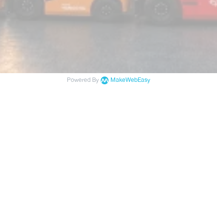
Powered By
MakeWebEasy