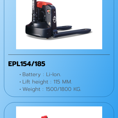
EPL154/185
Battery : Li-Ion.
Lift height : 115 MM.
Weight : 1500/1800 KG.