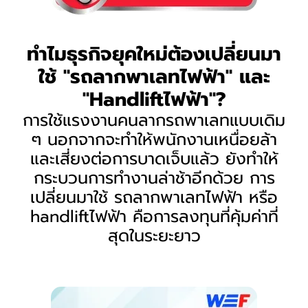
ทำไมธุรกิจยุคใหม่ต้องเปลี่ยนมา
ใช้ "รถลากพาเลทไฟฟ้า" และ
"Handliftไฟฟ้า"?
การใช้แรงงานคนลากรถพาเลทแบบเดิม
ๆ นอกจากจะทำให้พนักงานเหนื่อยล้า
และเสี่ยงต่อการบาดเจ็บแล้ว ยังทำให้
กระบวนการทำงานล่าช้าอีกด้วย การ
เปลี่ยนมาใช้ รถลากพาเลทไฟฟ้า หรือ
handliftไฟฟ้า คือการลงทุนที่คุ้มค่าที่
สุดในระยะยาว