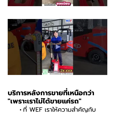
บริการหลังการขายที่เหนือกว่า
"เพราะเราไม่ได้ขายแค่รถ"
ที่ WEF เราให้ความสำคัญกับ