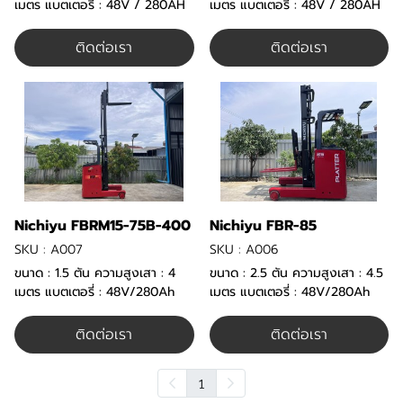
เมตร แบตเตอรี่ : 48V / 280AH
เมตร แบตเตอรี่ : 48V / 280AH
ติดต่อเรา
ติดต่อเรา
Nichiyu FBRM15-75B-400
Nichiyu FBR-85
SKU : A007
SKU : A006
ขนาด : 1.5 ตัน ความสูงเสา : 4
ขนาด : 2.5 ตัน ความสูงเสา : 4.5
เมตร แบตเตอรี่ : 48V/280Ah
เมตร แบตเตอรี่ : 48V/280Ah
ติดต่อเรา
ติดต่อเรา
1