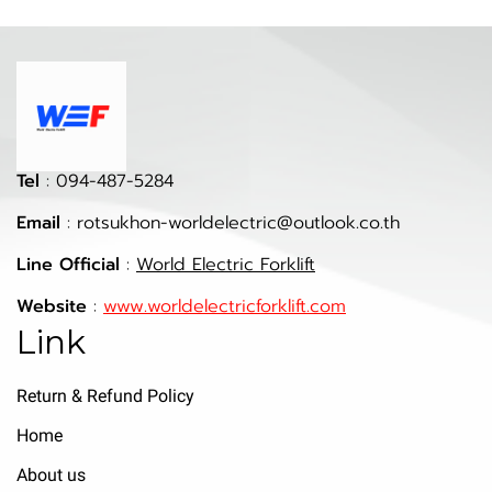
Tel
: 094-487-5284
Email
: rotsukhon-worldelectric@outlook.co.th
Line Official
:
World Electric Forklift
Website
:
www.worldelectricforklift.com
Link
Return & Refund Policy
Home
About us