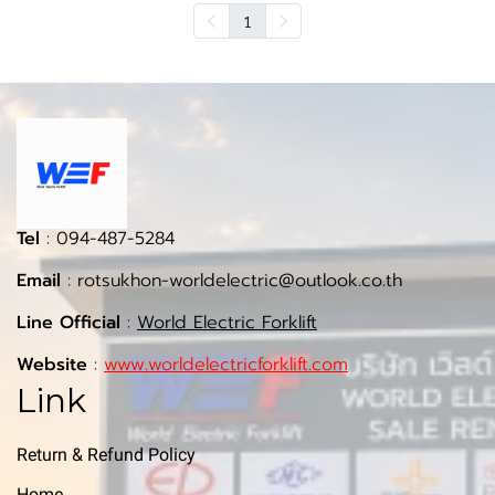
1
Tel
: 094-487-5284
Email
: rotsukhon-worldelectric@outlook.co.th
Line Official
:
World Electric Forklift
Website
:
www.worldelectricforklift.com
Link
Return & Refund Policy
Home