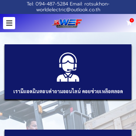
Tel: 094-487-5284 Email: rotsukhon-
worldelectric@outlook.co.th
0
เรามีแอดมินตอบคำถามออนไลน์ คอยช่วยเหลือตลอด