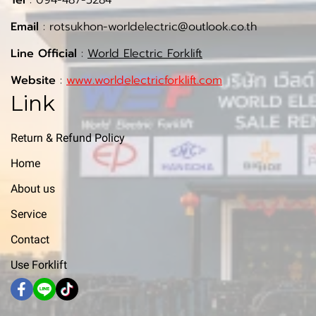
Tel
: 094-487-5284
Email
: rotsukhon-worldelectric@outlook.co.th
Line Official
:
World Electric Forklift
Website
:
www.worldelectricforklift.com
Link
Return & Refund Policy
Home
About us
Service
Contact
Use Forklift