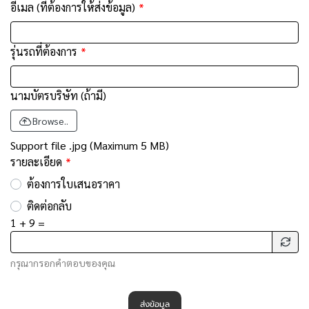
อีเมล (ที่ต้องการให้ส่งข้อมูล)
รุ่นรถที่ต้องการ
นามบัตรบริษัท (ถ้ามี)
Browse..
Support file .jpg (Maximum 5 MB)
รายละเอียด
ต้องการใบเสนอราคา
ติดต่อกลับ
1
+
9
=
กรุณากรอกคำตอบของคุณ
ส่งข้อมูล