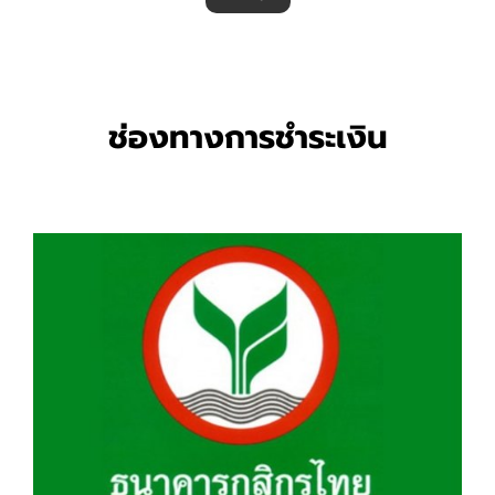
ช่องทางการชำระเงิน