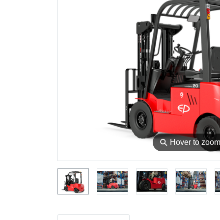
⚲
Hover to zoo