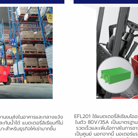
EFL201 ใช้แบตเตอรี่ลิเธียมไ
ับงานขนส่งในอาคารและกลางแจ้ง
ในตัว 80V/35A เป็นมาตรฐาน ช่ว
ันน้ำได้ แบตเตอรี่ลิเธียมที่ไม่
รวดเร็วและเพิ่มโอกาสในการชา
าะสำหรับธุรกิจให้เช่ามากขึ้น
เป็นศูนย์ นอกจากนี้ มอเตอร์แ