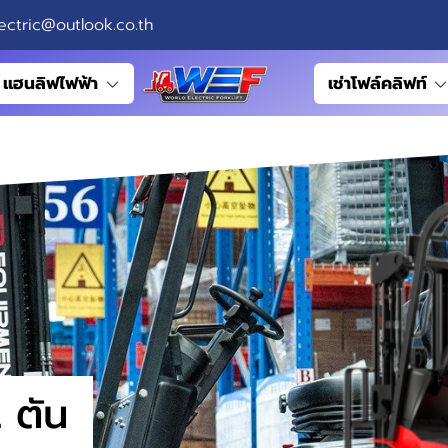
ectric@outlook.co.th
แฮนลิฟไฟฟ้า
เช่าโฟล์คลิฟท์
 ตัน