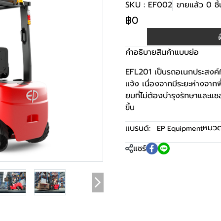
SKU : EF002
ขายแล้ว 0 ชิ้
฿0
คำอธิบายสินค้าแบบย่อ
EFL201 เป็นรถอเนกประสงค์ที
แจ้ง เนื่องจากมีระยะห่างจากพ
ยมที่ไม่ต้องบำรุงรักษาและแชส
ขึ้น
หมวดห
แบรนด์:
EP Equipment
m
แชร์