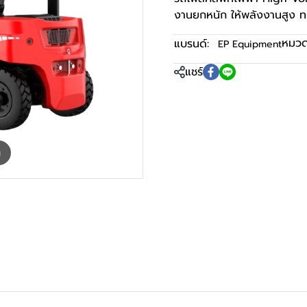
งานยกหนัก ให้พลังงานสูง ทน
หมวดห
แบรนด์:
EP Equipment
แชร์
m