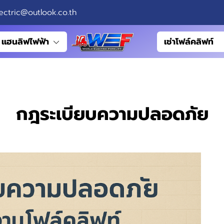
ectric@outlook.co.th
แฮนลิฟไฟฟ้า
เช่าโฟล์คลิฟท์
กฎระเบียบความปลอดภัย