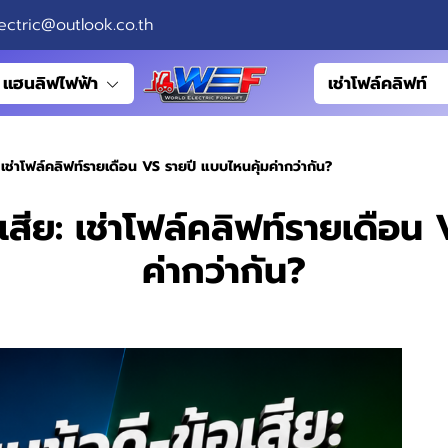
ectric@outlook.co.th
แฮนลิฟไฟฟ้า
เช่าโฟล์คลิฟท์
: เช่าโฟล์คลิฟท์รายเดือน VS รายปี แบบไหนคุ้มค่ากว่ากัน?
อเสีย: เช่าโฟล์คลิฟท์รายเดือน
ค่ากว่ากัน?