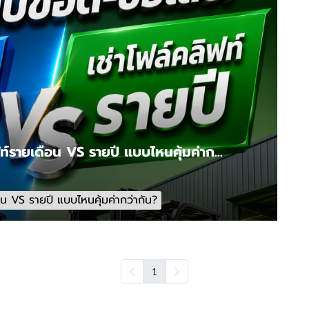
เปรียบเทียบข้อดี-ข้อเสีย: เช่าโฟล์คลิฟท์รายเดือน VS รายปี แบบไหนคุ้มค่ากว่ากัน?
ือน VS รายปี แบบไหนคุ้มค่ากว่ากัน?
1