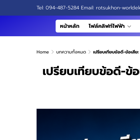
Tel: 094-487-5284 Email: rotsukhon-worldel
หน้าหลัก
โฟล์คลิฟท์ไฟฟ้า
Home
บทความทั้งหมด
เปรียบเทียบข้อดี-ข้อเสีย
เปรียบเทียบข้อดี-ข้