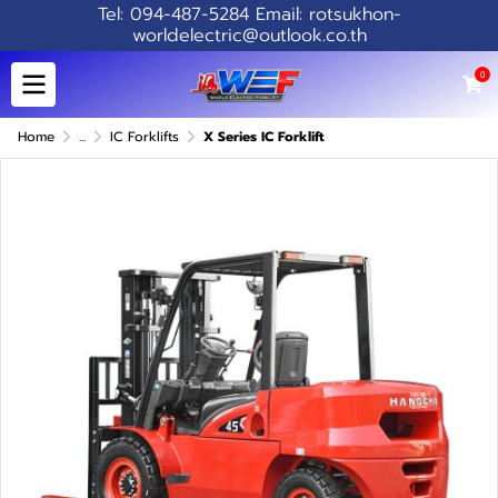
Tel: 094-487-5284 Email: rotsukhon-
worldelectric@outlook.co.th
0
Home
...
IC Forklifts
X Series IC Forklift